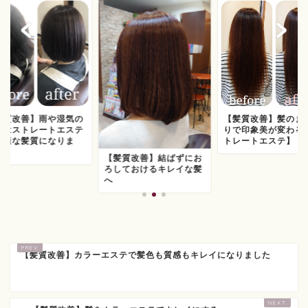
髪質改善】雨や湿気の
【髪質改善】髪のま
期はストレートエステ
りで印象美が変わる
快適な髪質になりま
トレートエステ】
.
【髪質改善】結ばずにお
ろしておけるキレイな髪
へ
【髪質改善】カラーエステで髪色も質感もキレイになりました