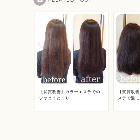
【髪質改善】カラーエステでの
【髪質改善
ツヤとまとまり
ステで髪に
ツヤ、まと