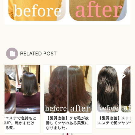
RELATED POST
ラーエステで色持ちと
【髪質改善】クセ毛が改
【髪質改善】ストレ
ヤ感UP。乾かすだけ
善してツヤのある美髪に
エステで髪ツヤツヤ
きまる髪。
なりました。