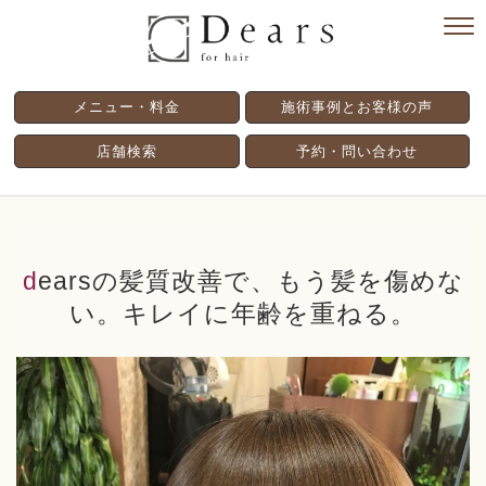
メニュー・料金
施術事例とお客様の声
店舗検索
予約・問い合わせ
dearsの髪質改善で、もう髪を傷めな
い。キレイに年齢を重ねる。