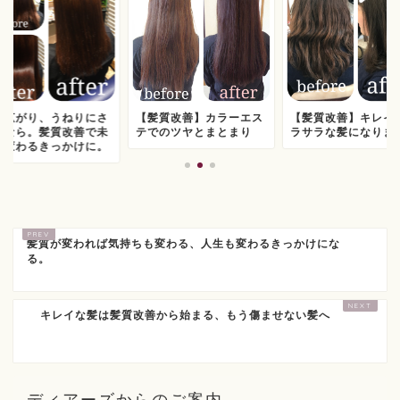
の広がり、うねりにさ
【髪質改善】カラーエス
【髪質改善】キレイ
うなら。髪質改善で未
テでのツヤとまとまり
ラサラな髪になりま
も変わるきっかけに。
髪質が変われば気持ちも変わる、人生も変わるきっかけにな
る。
キレイな髪は髪質改善から始まる、もう傷ませない髪へ
ディアーズからのご案内