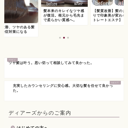
髪本来のキレイなツヤ感
【髪質改善】髪のま
が復活。根元から毛先ま
りで印象美が変わる
で柔らかい質感へ。
トレートエステ】
質改善、ツヤのある髪
花粉症対策になる
ツヤ髪は叶う。思い切って相談してみて良かった。
充実したカウンセリングに安心感。大切な髪を任せて良かっ
た。
ディアーズからのご案内
はじめての方へ