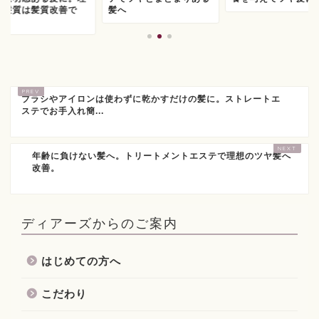
の髪質は髪質改善で
髪へ
.
ブラシやアイロンは使わずに乾かすだけの髪に。ストレートエ
ステでお手入れ簡...
年齢に負けない髪へ。トリートメントエステで理想のツヤ髪へ
改善。
ディアーズからのご案内
はじめての方へ
こだわり