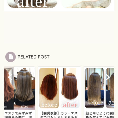
RELATED POST
ラーエステでみずみず
【髪質改善】カラーエス
顔と同じように髪に
い透明感ある髪に。理
テでツヤとまとまりある
養を与えてツヤ髪に